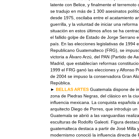
latente
con
Belice
,
y
finalmente
el
terremoto
se
tradujo
en
más
de
1
300
asesinatos
políti
desde
1975
,
oscilaba
entre
el
acatamiento
a
guerrilla
,
y
la
voluntad
de
iniciar
una
reforma
situación
en
estos
últimos
años
se
ha
centra
el
fallido
golpe
de
Estado
de
Jorge
Serrano
e
país
.
En
las
elecciones
legislativas
de
1994
e
Republicano
Guatemalteco
(
FRG
),
se
impus
victoria
a
Álvaro
Arzú
,
del
PAN
(
Partido
de
Aa
Madrid
,
que
establecían
reformas
constituci
1999
el
FRG
ganó
las
elecciones
y
Alfonso
Po
de
2004
se
impuso
la
conservadora
Gran
Ali
República
.
►
BELLAS
ARTES
Guatemala
dispone
de
i
zona
de
Piedras
Negras
,
del
clásico
en
la
ci
influencia
mexicana
.
La
conquista
española
arquitecto
Diego
de
Porres
,
que
introdujo
un
Guatemala
se
abrió
a
las
vanguardias
realiz
esculturas
de
Rodolfo
Galeoti
.
Figura
destac
guatemalteca
destaca
a
partir
de
José
Milla
modernismo
conoció
la
influencia
directa
de