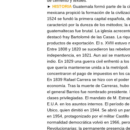
de
cemento
y
textiles
.
►
HISTORIA
Guatemala
formó
parte
de
la
c
mexicana
propició
la
formación
de
la
civiliza
1524
se
fundó
la
primera
capital
española
,
d
caracterizó
por
la
dureza
de
los
métodos
;
la
guatemaltecas
fue
brutal
.
La
iglesia
acrecent
destacó
fray
Bartolomé
de
las
Casas
.
La
riq
productos
de
exportación
.
El
s
.
XVIII
estuvo
Entre
1808
y
1820
se
sucedieron
las
rebelio
independencia
,
en
1821
.
Aun
así
se
mantuvo
indio
.
En
1829
una
guerra
civil
enfrentó
a
los
que
quería
mantenerse
unida
a
la
metrópoli
.
concentraron
el
pago
de
impuestos
en
los
ca
En
1839
Rafael
Carrera
se
hizo
con
el
poder
economía
.
Tras
la
muerte
de
Carreras
,
hubo
el
general
Barrios
fue
nombrado
presidente
.
clases
privilegiadas
.
El
mandato
de
M
.
Estra
E
.
U
.
A
.
en
los
asuntos
internos
.
El
período
de
Ubico
,
quien
dimitió
en
1944
.
Se
abrió
un
par
en
1954
,
protagonizado
por
el
militar
Castillo
normalidad
democrática
volvió
en
1966
,
pero
Revolucionarias
;
la
permanente
presencia
de