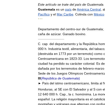
Este
artículo
se
trate
del
país
de
Guatemala
Guatemala
es
un
país
de
América
Central
,
a
Pacífico
y
el
Mar
Caribe
.
Colinda
con
México
* * *
Departamento
del
centro
-
sur
de
Guatemala
;
caña
de
azúcar
.
Ganado
bovino
.
————————
C
.
cap
.
del
departamento
y
la
República
hom
000
h
.
Industria
textil
,
alimentaria
,
del
tabaco
(
destruida
en
1773
por
un
terremoto
)
como
Centroamericana
en
1823
-
33
.
Los
terremoto
ciudad
ha
perdido
su
carácter
colonial
.
Es
de
dañada
por
los
terremotos
de
febrero
-
marzo
Sede
de
los
Juegos
Olímpicos
Centroameric
III
(
República
de
Guatemala
)
►
País
del
istmo
centroamericano
,
limita
al
Honduras
,
al
SE
con
El
Salvador
y
al
S
con
e
12
640
000
h
.
Cap
.,
la
c
.
homónima
.
La
mon
español
.
La
religión
mayoritaria
es
el
catolic
montañas
y
volcanes
que
alternan
con
profu