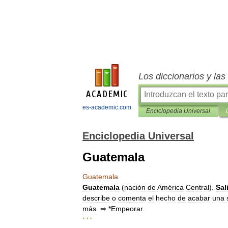
Los diccionarios y la
es-academic.com
Enciclopedia Universal
Enciclopedia Universal
Guatemala
Guatemala
Guatemala
(
nación
de
América
Central
).
Sali
describe
o
comenta
el
hecho
de
acabar
una
más
. ⇒ *
Empeorar
.
* * *