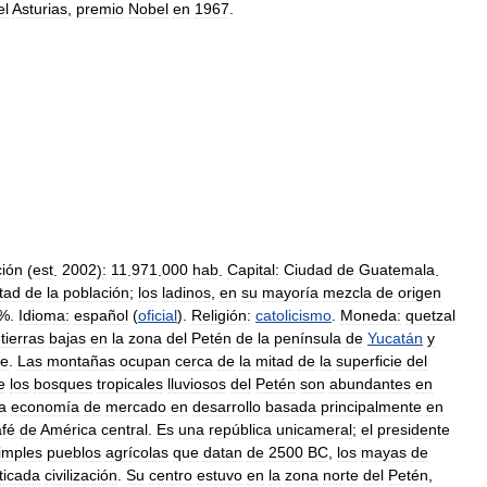
el
Asturias
,
premio
Nobel
en
1967
.
ción
(
est
.
2002
)
:
11
.
971
.
000
hab
.
Capital:
Ciudad
de
Guatemala
.
tad
de
la
población
;
los
ladinos
,
en
su
mayoría
mezcla
de
origen
%.
Idioma:
español
(
oficial
).
Religión:
catolicismo
.
Moneda:
quetzal
tierras
bajas
en
la
zona
del
Petén
de
la
península
de
Yucatán
y
be
.
Las
montañas
ocupan
cerca
de
la
mitad
de
la
superficie
del
e
los
bosques
tropicales
lluviosos
del
Petén
son
abundantes
en
a
economía
de
mercado
en
desarrollo
basada
principalmente
en
afé
de
América
central
.
Es
una
república
unicameral
;
el
presidente
imples
pueblos
agrícolas
que
datan
de
2500
BC
,
los
mayas
de
sticada
civilización
.
Su
centro
estuvo
en
la
zona
norte
del
Petén
,