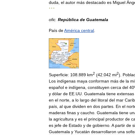
duda
,
el
autor
más
destacado
es
Miguel
Áng
* * *
ofic
.
República
de
Guatemala
País
de
América
central
.
2
2
Superficie:
108
.
889
km
(
42
.
042
mi
).
Pobla
Los
indígenas
maya
conforman
más
de
la
mi
español
e
indígena
,
constituyen
cerca
del
40
y
dólar
de
EE
.
UU
.
Guatemala
tiene
extensas
en
el
norte
,
a
lo
largo
del
litoral
del
mar
Cari
país
,
al
que
dividen
en
dos
partes
.
En
el
nort
maderas
finas
y
caucho
.
Guatemala
tiene
un
la
agricultura
y
es
el
principal
productor
de
c
es
jefe
de
Estado
y
de
gobierno
.
A
partir
de
s
Guatemala
y
Yucatán
desarrollaron
una
sofi