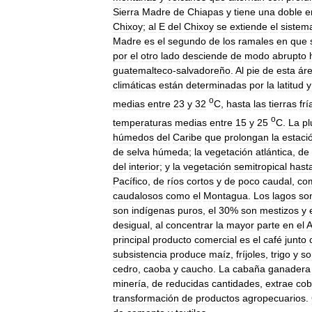
Sierra
Madre
de
Chiapas
y
tiene
una
doble
e
Chixoy
;
al
E
del
Chixoy
se
extiende
el
sistem
Madre
es
el
segundo
de
los
ramales
en
que
por
el
otro
lado
desciende
de
modo
abrupto
guatemalteco
-
salvadoreño
.
Al
pie
de
esta
ár
climáticas
están
determinadas
por
la
latitud
y
o
medias
entre
23
y
32
C
,
hasta
las
tierras
frí
o
temperaturas
medias
entre
15
y
25
C
.
La
pl
húmedos
del
Caribe
que
prolongan
la
estaci
de
selva
húmeda
;
la
vegetación
atlántica
,
de
del
interior
;
y
la
vegetación
semitropical
hast
Pacífico
,
de
ríos
cortos
y
de
poco
caudal
,
co
caudalosos
como
el
Montagua
.
Los
lagos
so
son
indígenas
puros
,
el
30
%
son
mestizos
y
desigual
,
al
concentrar
la
mayor
parte
en
el
A
principal
producto
comercial
es
el
café
junto
subsistencia
produce
maíz
,
fríjoles
,
trigo
y
so
cedro
,
caoba
y
caucho
.
La
cabaña
ganadera
minería
,
de
reducidas
cantidades
,
extrae
cob
transformación
de
productos
agropecuarios
.