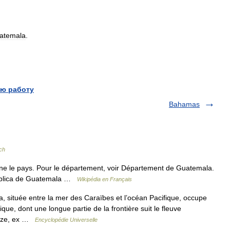
atemala
.
ю работу
Bahamas
ch
e le pays. Pour le département, voir Département de Guatemala.
epública de Guatemala …
Wikipédia en Français
 située entre la mer des Caraïbes et l’océan Pacifique, occupe
ue, dont une longue partie de la frontière suit le fleuve
elize, ex …
Encyclopédie Universelle