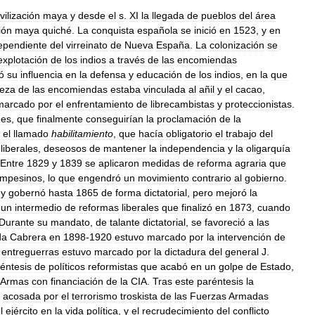
ivilización
maya
y
desde
el
s
.
XI
la
llegada
de
pueblos
del
área
ción
maya
quiché
.
La
conquista
española
se
inició
en
1523
,
y
en
ependiente
del
virreinato
de
Nueva
España
.
La
colonización
se
explotación
de
los
indios
a
través
de
las
encomiendas
ó
su
influencia
en
la
defensa
y
educación
de
los
indios
,
en
la
que
ueza
de
las
encomiendas
estaba
vinculada
al
añil
y
el
cacao
,
marcado
por
el
enfrentamiento
de
librecambistas
y
proteccionistas
.
nes
,
que
finalmente
conseguirían
la
proclamación
de
la
el
llamado
habilitamiento
,
que
hacía
obligatorio
el
trabajo
del
liberales
,
deseosos
de
mantener
la
independencia
y
la
oligarquía
Entre
1829
y
1839
se
aplicaron
medidas
de
reforma
agraria
que
mpesinos
,
lo
que
engendró
un
movimiento
contrario
al
gobierno
.
y
gobernó
hasta
1865
de
forma
dictatorial
,
pero
mejoró
la
un
intermedio
de
reformas
liberales
que
finalizó
en
1873
,
cuando
Durante
su
mandato
,
de
talante
dictatorial
,
se
favoreció
a
las
da
Cabrera
en
1898
-
1920
estuvo
marcado
por
la
intervención
de
entreguerras
estuvo
marcado
por
la
dictadura
del
general
J
.
éntesis
de
políticos
reformistas
que
acabó
en
un
golpe
de
Estado
,
Armas
con
financiación
de
la
CIA
.
Tras
este
paréntesis
la
acosada
por
el
terrorismo
troskista
de
las
Fuerzas
Armadas
l
ejército
en
la
vida
política
,
y
el
recrudecimiento
del
conflicto