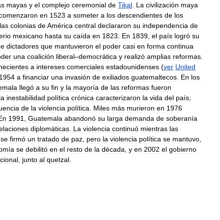
as
mayas
y
el
complejo
ceremonial
de
Tikal
.
La
civilización
maya
comenzaron
en
1523
a
someter
a
los
descendientes
de
los
las
colonias
de
América
central
declararon
su
independencia
de
erio
mexicano
hasta
su
caída
en
1823
.
En
1839
,
el
país
logró
su
de
dictadores
que
mantuvieron
el
poder
casi
en
forma
continua
oder
una
coalición
liberal
–
democrática
y
realizó
amplias
reformas
.
necientes
a
intereses
comerciales
estadounidenses
(
ver
United
1954
a
financiar
una
invasión
de
exiliados
guatemaltecos
.
En
los
emala
llegó
a
su
fin
y
la
mayoría
de
las
reformas
fueron
la
inestabilidad
política
crónica
caracterizaron
la
vida
del
país
;
uencia
de
la
violencia
política
.
Miles
más
murieron
en
1976
En
1991
,
Guatemala
abandonó
su
larga
demanda
de
soberanía
elaciones
diplomáticas
.
La
violencia
continuó
mientras
las
se
firmó
un
tratado
de
paz
,
pero
la
violencia
política
se
mantuvo
,
omía
se
debilitó
en
el
resto
de
la
década
,
y
en
2002
el
gobierno
cional
,
junto
al
quetzal
.