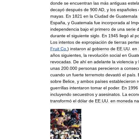
donde
se
encuentran
las
más
antiguas
estel
decayó
después
de
900
AD
,
y
los
españoles
mayas
.
En
1821
en
la
Ciudad
de
Guatemala
España
,
y
Guatemala
fue
incorporada
al
Imp
independencia
bajo
el
primero
de
una
serie
durante
el
siguiente
siglo
.
En
1945
llegó
al
p
Los
intentos
de
expropiación
de
tierras
perte
Fruit
Co
.
)
instaron
al
gobierno
de
EE
.
UU
.
en
años
siguientes
,
la
revolución
social
en
Guat
revocadas
.
De
ahí
en
adelante
la
violencia
y
unas
200
.
000
personas
perecieron
a
consec
cuando
un
fuerte
terremoto
devastó
el
país
.
sobre
Belice
,
y
ambos
países
establecieron
r
guerrillas
intentaron
tomar
el
poder
.
En
1996
incluyendo
secuestros
y
asesinatos
.
La
econ
transformó
el
dólar
de
EE
.
UU
.
en
moneda
na