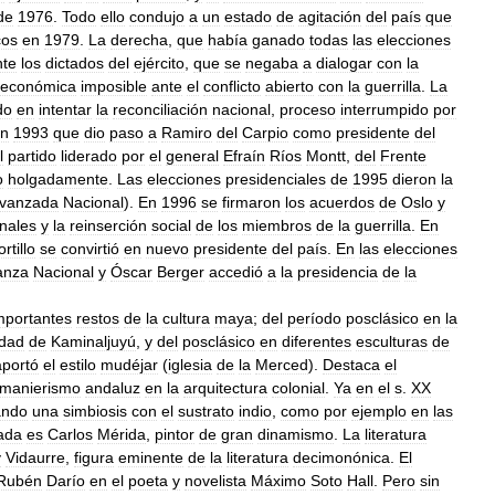
de
1976
.
Todo
ello
condujo
a
un
estado
de
agitación
del
país
que
cos
en
1979
.
La
derecha
,
que
había
ganado
todas
las
elecciones
nte
los
dictados
del
ejército
,
que
se
negaba
a
dialogar
con
la
económica
imposible
ante
el
conflicto
abierto
con
la
guerrilla
.
La
do
en
intentar
la
reconciliación
nacional
,
proceso
interrumpido
por
n
1993
que
dio
paso
a
Ramiro
del
Carpio
como
presidente
del
l
partido
liderado
por
el
general
Efraín
Ríos
Montt
,
del
Frente
o
holgadamente
.
Las
elecciones
presidenciales
de
1995
dieron
la
vanzada
Nacional
).
En
1996
se
firmaron
los
acuerdos
de
Oslo
y
onales
y
la
reinserción
social
de
los
miembros
de
la
guerrilla
.
En
rtillo
se
convirtió
en
nuevo
presidente
del
país
.
En
las
elecciones
anza
Nacional
y
Óscar
Berger
accedió
a
la
presidencia
de
la
mportantes
restos
de
la
cultura
maya
;
del
período
posclásico
en
la
udad
de
Kaminaljuyú
,
y
del
posclásico
en
diferentes
esculturas
de
aportó
el
estilo
mudéjar
(
iglesia
de
la
Merced
).
Destaca
el
manierismo
andaluz
en
la
arquitectura
colonial
.
Ya
en
el
s
.
XX
ando
una
simbiosis
con
el
sustrato
indio
,
como
por
ejemplo
en
las
ada
es
Carlos
Mérida
,
pintor
de
gran
dinamismo
.
La
literatura
y
Vidaurre
,
figura
eminente
de
la
literatura
decimonónica
.
El
Rubén
Darío
en
el
poeta
y
novelista
Máximo
Soto
Hall
.
Pero
sin