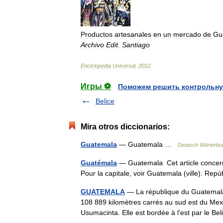
Productos
artesanales
en
un
mercado
de
Gu
Archivo
Edit
.
Santiago
Enciclopedia
Universal
.
2012
.
Игры ⚽
Поможем решить контрольну
Belice
Mira otros diccionarios:
Guatemala
— Guatemala …
Deutsch Wörterbu
Guatémala
— Guatemala Cet article concern
Pour la capitale, voir Guatemala (ville). R
GUATEMALA
— La république du Guatemala,
108 889 kilomètres carrés au sud est du Mexiq
Usumacinta. Elle est bordée à l’est par le B