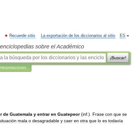
Recuerde sitio
La exportación de los diccionarios al sitio
ES
s enciclopedias sobre el Académico
¡Buscar!
interpretaciones
r
de
Guatemala
y
entrar
en
Guatepeor
(
inf
.).
Frase
con
que
se
situación
mala
o
desagradable
y
caer
en
otra
que
lo
es
todavía