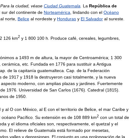
.
Para
la
ciudad
,
véase
Ciudad
Guatemala
.
La
República
de
l
sur
del
continente
de
Norteamérica
,
lindando
con
el
Océano
al
norte
,
Belice
al
nordeste
y
Honduras
y
El
Salvador
al
sureste
.
2
2
126
km
y
1
800
100
h
.
Produce
café
,
cereales
,
legumbres
,
ónimos
a
1493
m
de
altura
,
la
mayor
de
Centroamérica
;
1
300
,
cerámica
,
etc
.
Fundada
en
1776
para
sustituir
a
Antigua
cap
.
de
la
capitanía
guatemalteca
.
Cap
.
de
la
Federación
s
de
1917
y
1918
la
destruyeron
casi
totalmente
,
y
la
nueva
aspecto
moderno
,
con
amplias
plazas
y
jardines
.
Fuertemente
de
1976
.
Universidad
de
San
Carlos
(
1676
).
Catedral
(
1815
).
anos
de
1950
.
N
y
al
O
con
México
,
al
E
con
el
territorio
de
Belice
,
el
mar
Caribe
y
2
l
océano
Pacífico
.
Su
extensión
es
de
108
889
km
con
un
total
de
eda
y
el
idioma
oficiales
son
,
respectivamente
,
el
quetzal
y
el
ismo
.
El
relieve
de
Guatemala
está
formado
por
mesetas
,
ndos
valles
y
depresiones
.
El
conjunto
es
una
prolongación
de
la