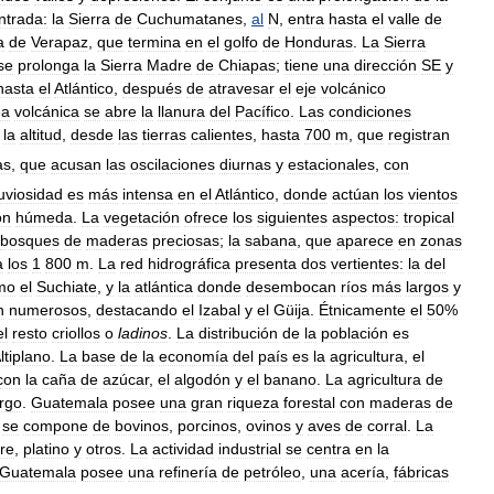
ntrada:
la
Sierra
de
Cuchumatanes
,
al
N
,
entra
hasta
el
valle
de
a
de
Verapaz
,
que
termina
en
el
golfo
de
Honduras
.
La
Sierra
se
prolonga
la
Sierra
Madre
de
Chiapas
;
tiene
una
dirección
SE
y
hasta
el
Atlántico
,
después
de
atravesar
el
eje
volcánico
ea
volcánica
se
abre
la
llanura
del
Pacífico
.
Las
condiciones
la
altitud
,
desde
las
tierras
calientes
,
hasta
700
m
,
que
registran
as
,
que
acusan
las
oscilaciones
diurnas
y
estacionales
,
con
uviosidad
es
más
intensa
en
el
Atlántico
,
donde
actúan
los
vientos
ón
húmeda
.
La
vegetación
ofrece
los
siguientes
aspectos:
tropical
bosques
de
maderas
preciosas
;
la
sabana
,
que
aparece
en
zonas
a
los
1
800
m
.
La
red
hidrográfica
presenta
dos
vertientes:
la
del
mo
el
Suchiate
,
y
la
atlántica
donde
desembocan
ríos
más
largos
y
n
numerosos
,
destacando
el
Izabal
y
el
Güija
.
Étnicamente
el
50
%
el
resto
criollos
o
ladinos
.
La
distribución
de
la
población
es
ltiplano
.
La
base
de
la
economía
del
país
es
la
agricultura
,
el
con
la
caña
de
azúcar
,
el
algodón
y
el
banano
.
La
agricultura
de
rgo
.
Guatemala
posee
una
gran
riqueza
forestal
con
maderas
de
se
compone
de
bovinos
,
porcinos
,
ovinos
y
aves
de
corral
.
La
re
,
platino
y
otros
.
La
actividad
industrial
se
centra
en
la
Guatemala
posee
una
refinería
de
petróleo
,
una
acería
,
fábricas